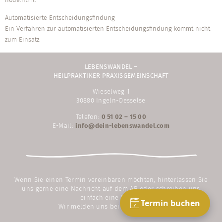
Automatisierte Entscheidungsfindung
Ein Verfahren zur automatisierten Entscheidungsfindung kommt nicht
zum Einsatz.
LEBENSWANDEL –
HEILPRAKTIKER PRAXISGEMEINSCHAFT
Wieselweg 1
30880 Ingeln-Oesselse
Telefon:
0 51 02 – 15 00
E-Mail:
info@dein-lebenswandel.com
Wenn Sie einen Termin vereinbaren möchten, hinterlassen Sie
uns gerne eine Nachricht auf dem AB oder schreiben uns
einfach eine E-Mail.
Wir melden uns bei Ihnen zurück.