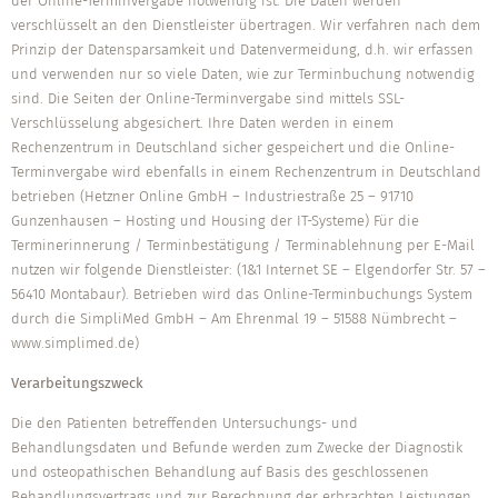
der Online-Terminvergabe notwendig ist. Die Daten werden
verschlüsselt an den Dienstleister übertragen. Wir verfahren nach dem
Prinzip der Datensparsamkeit und Datenvermeidung, d.h. wir erfassen
und verwenden nur so viele Daten, wie zur Terminbuchung notwendig
sind. Die Seiten der Online-Terminvergabe sind mittels SSL-
Verschlüsselung abgesichert. Ihre Daten werden in einem
Rechenzentrum in Deutschland sicher gespeichert und die Online-
Terminvergabe wird ebenfalls in einem Rechenzentrum in Deutschland
betrieben (Hetzner Online GmbH – Industriestraße 25 – 91710
Gunzenhausen – Hosting und Housing der IT-Systeme) Für die
Terminerinnerung / Terminbestätigung / Terminablehnung per E-Mail
nutzen wir folgende Dienstleister: (1&1 Internet SE – Elgendorfer Str. 57 –
56410 Montabaur). Betrieben wird das Online-Terminbuchungs System
durch die SimpliMed GmbH – Am Ehrenmal 19 – 51588 Nümbrecht –
www.simplimed.de)
Verarbeitungszweck
Die den Patienten betreffenden Untersuchungs- und
Behandlungsdaten und Befunde werden zum Zwecke der Diagnostik
und osteopathischen Behandlung auf Basis des geschlossenen
Behandlungsvertrags und zur Berechnung der erbrachten Leistungen