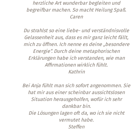
herzliche Art wunderbar begleiten und
begreifbar machen. So macht Heilung Spaß.
Caren
Du strahlst so eine liebe- und verständnisvolle
Gelassenheit aus, dass es mir ganz leicht fällt,
mich zu öffnen. Ich nenne es deine „besondere
Energie“.
Durch deine metaphorischen
Erklärungen habe ich verstanden, wie man
Affirmationen wirklich fühlt.
Kathrin
Bei Anja fühlt man sich sofort angenommen. Sie
hat mir aus einer scheinbar aussichtslosen
Situation herausgeholfen, wofür ich sehr
dankbar bin.
Die Lösungen lagen oft da, wo ich sie nicht
vermutet habe.
Steffen