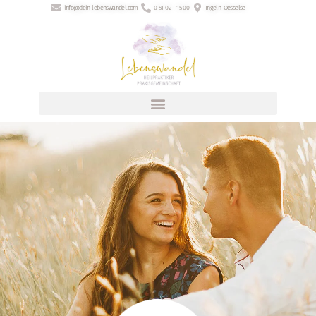
info@dein-lebenswandel.com
0 51 02 - 15 00
Ingeln-Oesselse