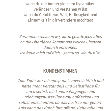
wenn du die immer gleichen Dynamiken
verändern und verstehen willst
wenn du Gefühle wie Wut, Hilflosigkeit und
Einsamkeit in dir verändern möchtest
Zusammen schauen wir, warm gerade jetzt alles
an die Oberfläche kommt und welche Chancen
dadurch entstehen.
Ich freue mich auf dich – genau so, wie du bist.
KUNDENSTIMMEN
Zum Ende war ich entspannt, zuversichtlich und
hatte mehr Verständnis und Selbstliebe für
mich selbst. Ich konnte Prägungen und
Erziehungsmuster liebevoll aufdecken und
selbst entscheiden, ob das noch zu mir gehört.
Anja kann das durch ihre offene, liebevolle und